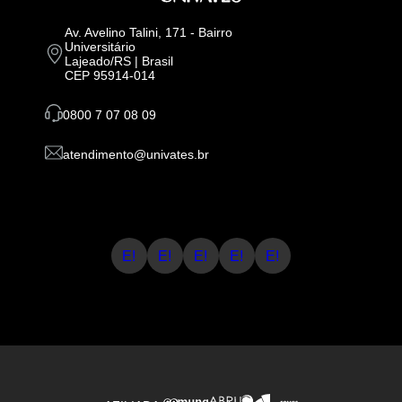
Av. Avelino Talini, 171 - Bairro
Universitário
Lajeado/RS | Brasil
CEP 95914-014
0800 7 07 08 09
atendimento@univates.br
E!
E!
E!
E!
E!