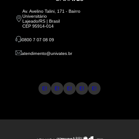
Av. Avelino Talini, 171 - Bairro
Universitário
Lajeado/RS | Brasil
CEP 95914-014
0800 7 07 08 09
atendimento@univates.br
E!
E!
E!
E!
E!