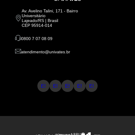
Av. Avelino Talini, 171 - Bairro
Universitário
Lajeado/RS | Brasil
CEP 95914-014
0800 7 07 08 09
atendimento@univates.br
E!
E!
E!
E!
E!