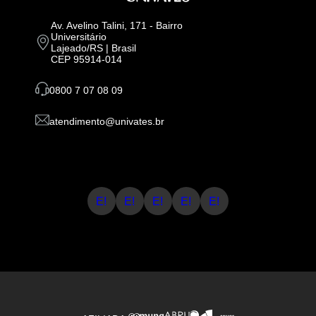
Av. Avelino Talini, 171 - Bairro
Universitário
Lajeado/RS | Brasil
CEP 95914-014
0800 7 07 08 09
atendimento@univates.br
E!
E!
E!
E!
E!