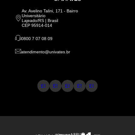
Av. Avelino Talini, 171 - Bairro
Universitário
Lajeado/RS | Brasil
CEP 95914-014
0800 7 07 08 09
atendimento@univates.br
E!
E!
E!
E!
E!