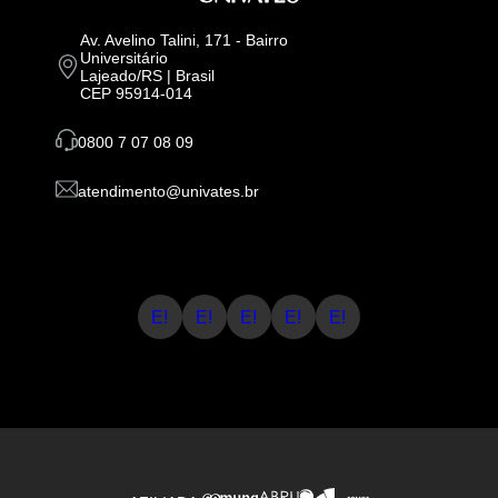
Av. Avelino Talini, 171 - Bairro
Universitário
Lajeado/RS | Brasil
CEP 95914-014
0800 7 07 08 09
atendimento@univates.br
E!
E!
E!
E!
E!