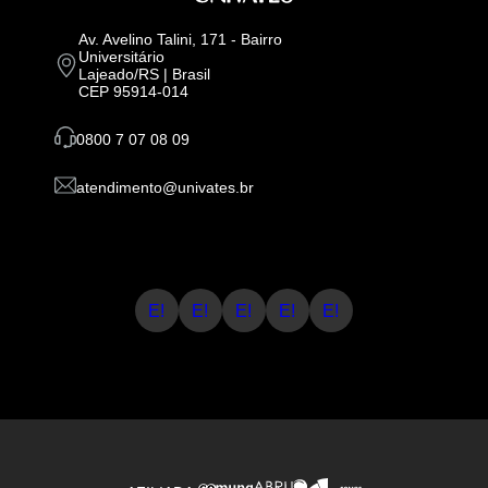
Av. Avelino Talini, 171 - Bairro
Universitário
Lajeado/RS | Brasil
CEP 95914-014
0800 7 07 08 09
atendimento@univates.br
E!
E!
E!
E!
E!