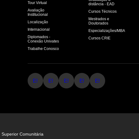
Tour Virtual
distância - EAD
Avaliação
Cursos Técnicos
Institucional
Mestrados e
Localização
Doutorados
Internacional
Especializações/MBA
Diplomados -
Cursos CRIE
Conexão Univates
Trabalhe Conosco
E!
E!
E!
E!
E!
o Superior Comunitária