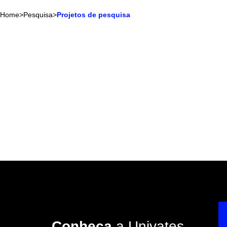
Home
>
Pesquisa
>
Projetos de pesquisa
Conheça
a Univates