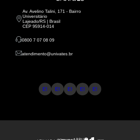
Av. Avelino Talini, 171 - Bairro
Universitário
Lajeado/RS | Brasil
CEP 95914-014
0800 7 07 08 09
atendimento@univates.br
E!
E!
E!
E!
E!