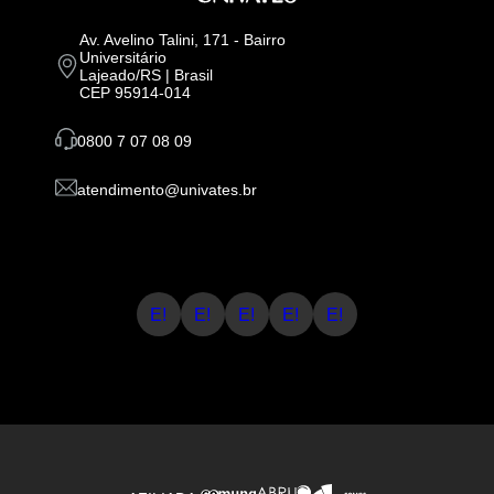
Av. Avelino Talini, 171 - Bairro
Universitário
Lajeado/RS | Brasil
CEP 95914-014
0800 7 07 08 09
atendimento@univates.br
E!
E!
E!
E!
E!