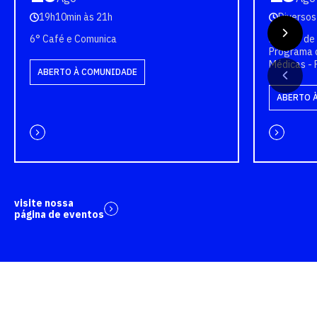
19h10min às 21h
Diversos
6° Café e Comunica
Bancas de 
Programa 
Médicas -
ABERTO À COMUNIDADE
ABERTO 
visite nossa
página de eventos