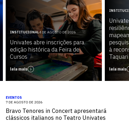
INSTITUC
Univate
resiliên
INSTITUCIONAL
4 DE AGOSTO DE 2026
mapeam
Univates abre inscrições para
pesquis
edição histórica da Feira de
à recon
Cursos
Taquari
leia mais
leia mais
EVENTOS
7 DE AGOSTO DE 2026
Bravo Tenores in Concert apresentará
clássicos italianos no Teatro Univates