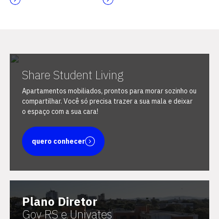
Escolha a vaga que você
Share Student Living
quer concorrer:
Apartamentos mobiliados, prontos para morar sozinho ou
compartilhar. Você só precisa trazer a sua mala e deixar
o espaço com a sua cara!
vagas para início de curso
quero conhecer
vagas a partir do 2º ano de curso
Plano Diretor
Gov RS e Univates