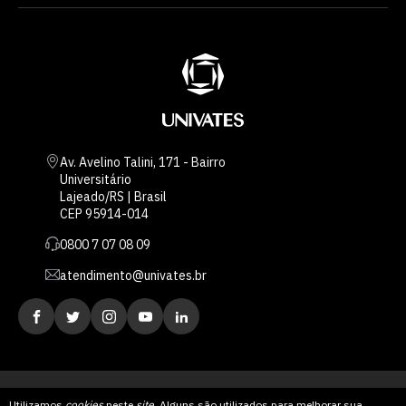
Av. Avelino Talini, 171 - Bairro
Universitário
Lajeado/RS | Brasil
CEP 95914-014
0800 7 07 08 09
atendimento@univates.br
Utilizamos
cookies
neste
site
. Alguns são utilizados para melhorar sua