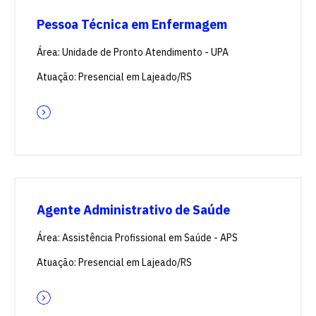
Pessoa Técnica em Enfermagem
Área: Unidade de Pronto Atendimento - UPA
Atuação: Presencial em Lajeado/RS
Escolha a vaga que você
quer concorrer:
vagas para início de curso
Agente Administrativo de Saúde
Área: Assistência Profissional em Saúde - APS
vagas a partir do 2º ano de curso
Atuação: Presencial em Lajeado/RS