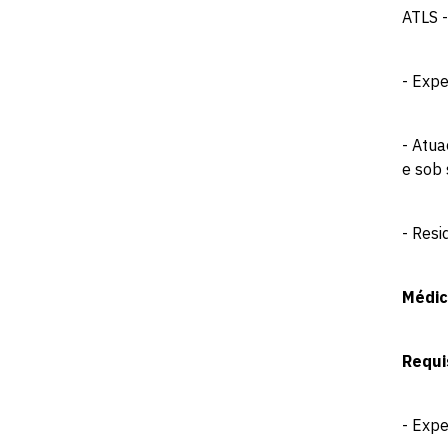
ATLS 
- Exp
- Atua
e sob 
- Resi
Médic
Requi
- Exp