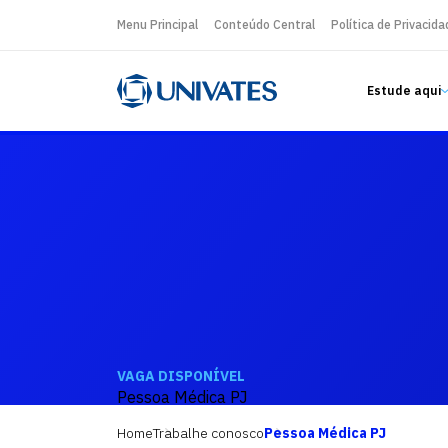
Menu Principal
Conteúdo Central
Política de Privacida
Estude aqui
VAGA DISPONÍVEL
Pessoa Médica PJ
Home
Trabalhe conosco
Pessoa Médica PJ