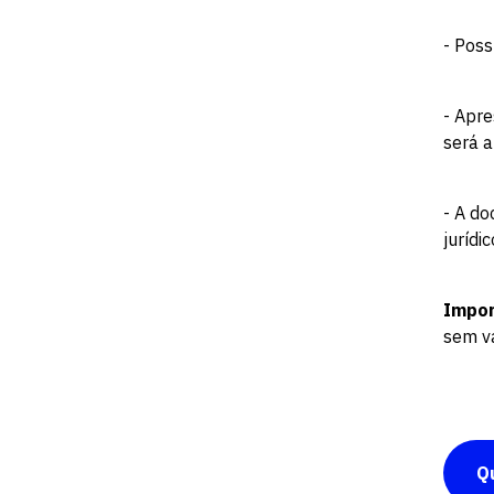
- Poss
- Apre
será a
- A do
jurídi
Impor
sem v
Q