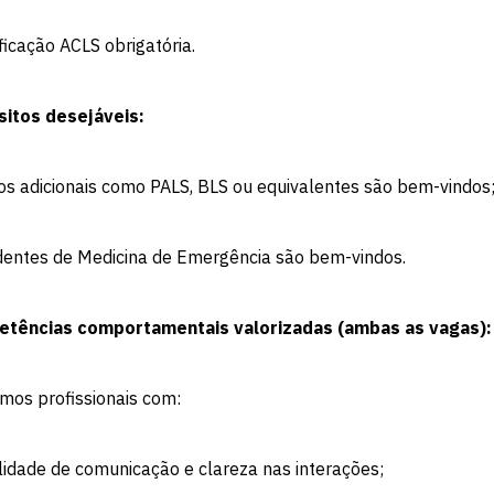
ificação ACLS obrigatória.
sitos desejáveis:
os adicionais como PALS, BLS ou equivalentes são bem-vindos
dentes de Medicina de Emergência são bem-vindos.
Escolha a vaga que você
tências comportamentais valorizadas (ambas as vagas):
quer concorrer:
mos profissionais com:
lidade de comunicação e clareza nas interações;