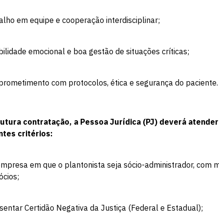
vagas para início de curso
alho em equipe e cooperação interdisciplinar;
vagas a partir do 2º ano de curso
bilidade emocional e boa gestão de situações críticas;
prometimento com protocolos, ética e segurança do paciente.
futura contratação, a Pessoa Jurídica (PJ) deverá atender
ntes critérios:
empresa em que o plantonista seja sócio-administrador, com
ócios;
sentar Certidão Negativa da Justiça (Federal e Estadual);