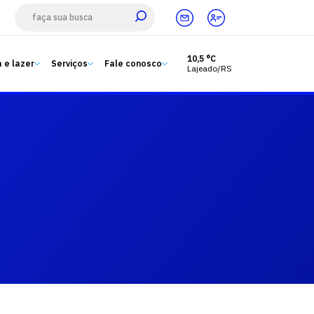
10,5 °C
 e lazer
Serviços
Fale conosco
Lajeado/RS
Estude aqui
Ensino
A Univates
Pesquisa e Inovação
Extensão
Cultura e lazer
Serviços