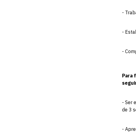
- Trab
- Esta
- Com
Para 
segui
- Ser 
de 3 s
- Apre