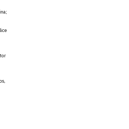
ina;
lice
tor
os,