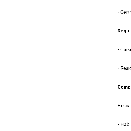
- Cert
Requi
- Curs
- Resi
Compe
Busca
- Habi