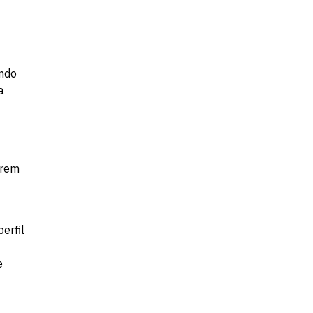
Fale conosco
endo
a
irem
erfil
e