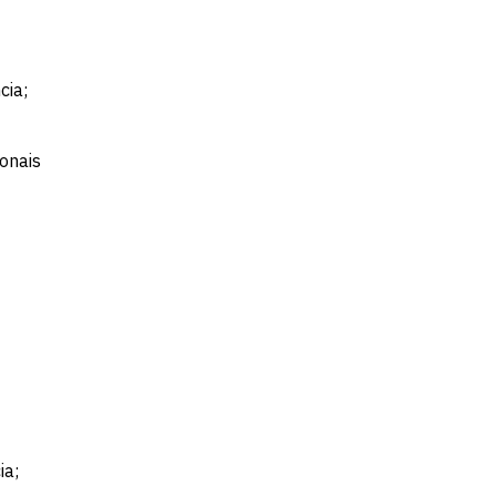
cia;
ionais
ia;