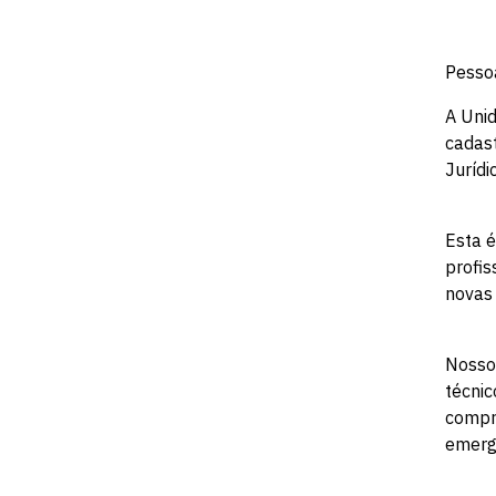
Pesso
A Uni
cadas
Jurídi
Esta é
profis
novas
Nosso 
técnic
compro
emerg