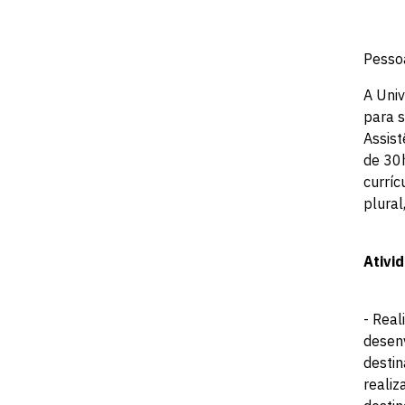
Pessoa
A Univ
para s
Assist
de 30h
curríc
plural
Ativi
- Real
desenv
destin
reali