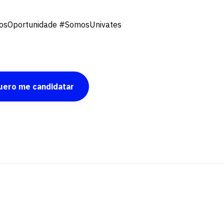
vagas para início de curso
sOportunidade #SomosUnivates
vagas a partir do 2º ano de curso
uero me candidatar