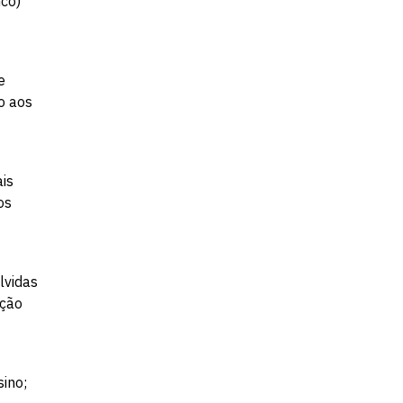
nco)
e
o aos
ais
os
lvidas
nção
sino;