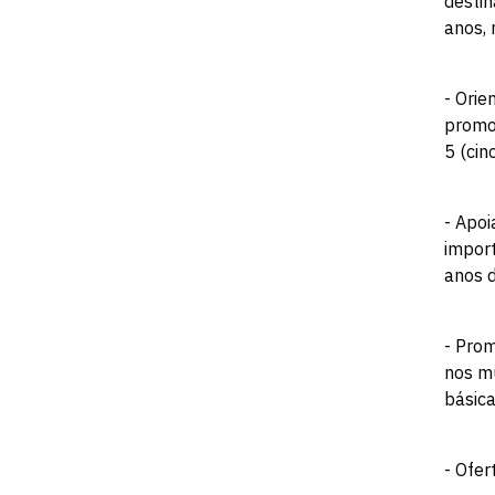
destin
anos, 
- Orie
promo
5 (cin
- Apoi
import
anos d
- Prom
nos mu
básica
- Ofer