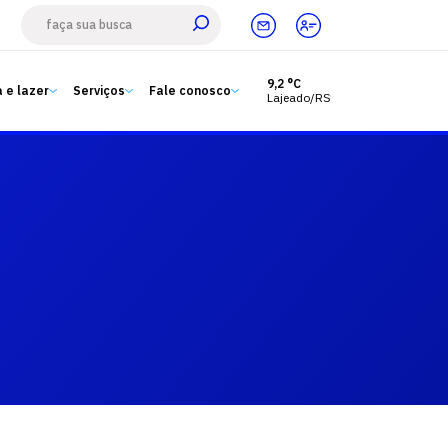
9,2 °C
 e lazer
Serviços
Fale conosco
Lajeado/RS
Estude aqui
Ensino
A Univates
Pesquisa e Inovação
Extensão
Cultura e lazer
Serviços