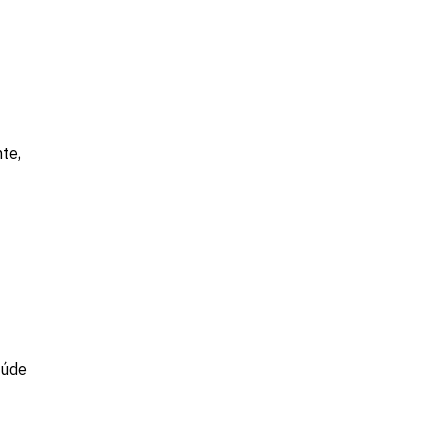
te,
aúde