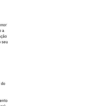
Fale conosco
enor
o a
ação
o seu
e
o do
mento