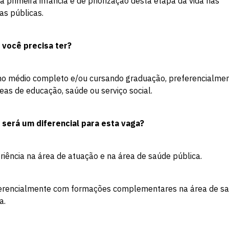
a primeira infância e de priorização desta etapa da vida nas
cas públicas.
 você precisa ter?
ino médio completo e/ou cursando graduação, preferencialmen
eas de educação, saúde ou serviço social.
 será um diferencial para esta vaga?
Escolha a vaga que você
riência na área de atuação e na área de saúde pública.
quer concorrer:
ferencialmente com formações complementares na área de s
a.