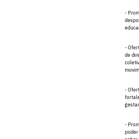
- Prom
despor
educa
- Ofer
de dir
coleti
movime
- Ofer
fortal
gestan
- Prom
poder