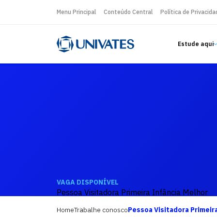
Menu Principal
Conteúdo Central
Política de Privacida
Estude aqui
VAGA DISPONÍVEL
Pessoa Visitadora Primeira Infância Melhor
Home
Trabalhe conosco
Pessoa Visitadora Primeir