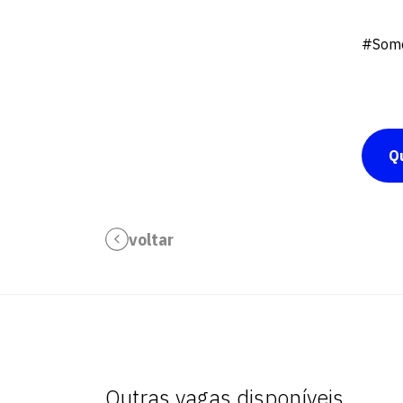
#Somo
Q
voltar
Outras vagas disponíveis