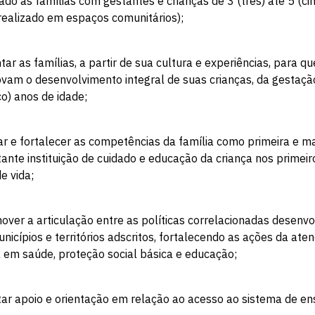
ado às famílias com gestantes e crianças de 3 (três) até 5 (ci
realizado em espaços comunitários);
ntar as famílias, a partir de sua cultura e experiências, para qu
vam o desenvolvimento integral de suas crianças, da gestaçã
co) anos de idade;
ar e fortalecer as competências da família como primeira e m
ante instituição de cuidado e educação da criança nos primeir
e vida;
over a articulação entre as políticas correlacionadas desenvo
nicípios e territórios adscritos, fortalecendo as ações da ate
 em saúde, proteção social básica e educação;
tar apoio e orientação em relação ao acesso ao sistema de en