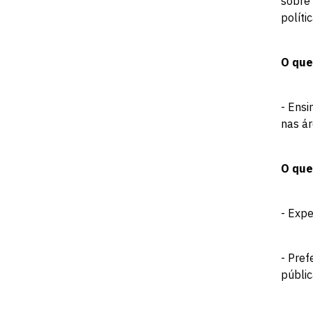
sobre 
políti
O que
- Ens
nas ár
O que
- Expe
- Pre
públic