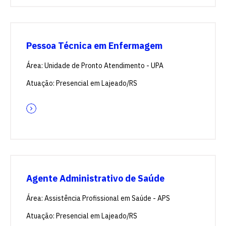
Pessoa Técnica em Enfermagem
Área: Unidade de Pronto Atendimento - UPA
Atuação: Presencial em Lajeado/RS
Escolha a vaga que você
quer concorrer:
vagas para início de curso
Agente Administrativo de Saúde
vagas a partir do 2º ano de curso
Área: Assistência Profissional em Saúde - APS
Atuação: Presencial em Lajeado/RS