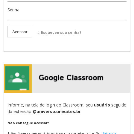
Cursos de Idiomas
Diplomados
Univates & Você - Comunidade
Escolas
Senha
Residências Médicas
Trabalhe Conosco
Orquestra Gustavo Adolfo
Univates
Esqueceu sua senha?
Informe, na tela de login do Classroom, seu
usuário
seguido
da extensão
@universo.univates.br
Não consegue acessar?
1. Verifique se seu usuário está escrito corretamente. No
Universo