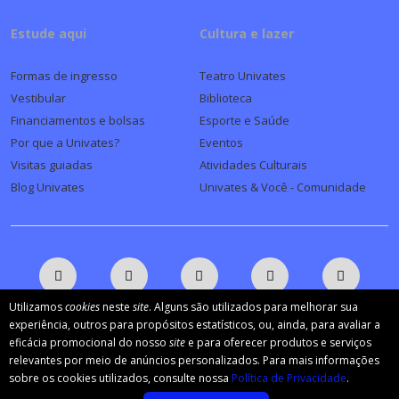
Estude aqui
Cultura e lazer
Formas de ingresso
Teatro Univates
Vestibular
Biblioteca
Financiamentos e bolsas
Esporte e Saúde
Por que a Univates?
Eventos
Visitas guiadas
Atividades Culturais
Blog Univates
Univates & Você - Comunidade
Utilizamos
cookies
neste
site
. Alguns são utilizados para melhorar sua
experiência, outros para propósitos estatísticos, ou, ainda, para avaliar a
eficácia promocional do nosso
site
e para oferecer produtos e serviços
AFILIADA:
relevantes por meio de anúncios personalizados. Para mais informações
sobre os cookies utilizados, consulte nossa
Política de Privacidade
.