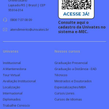
Universitário
Lajeado/RS | Brasil | CEP
95914-014
0800 7 07 08 09
Consulte aqui o
cadastro da Univates no
atendimento@univates.br
sistema e-MEC.
Univates
Nossos cursos
Institucional
Graduação Presencial
A Mantenedora
Graduação a Distância - EAD
Tour Virtual
Técnicos
Avaliação Institucional
Mestrados e Doutorados
Localização
Especializações/MBA
Internacional
Cursos Livres
Diplomados
Cursos de Idiomas
Trabalhe Conosco