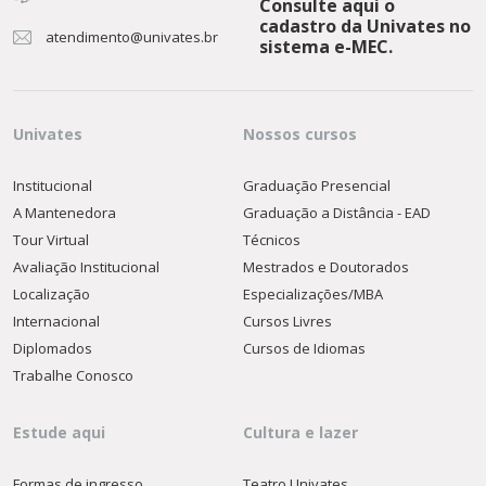
Consulte aqui o
cadastro da Univates no
atendimento@univates.br
sistema e-MEC.
Univates
Nossos cursos
Institucional
Graduação Presencial
A Mantenedora
Graduação a Distância - EAD
Tour Virtual
Técnicos
Avaliação Institucional
Mestrados e Doutorados
Localização
Especializações/MBA
Internacional
Cursos Livres
Diplomados
Cursos de Idiomas
Trabalhe Conosco
Estude aqui
Cultura e lazer
Formas de ingresso
Teatro Univates