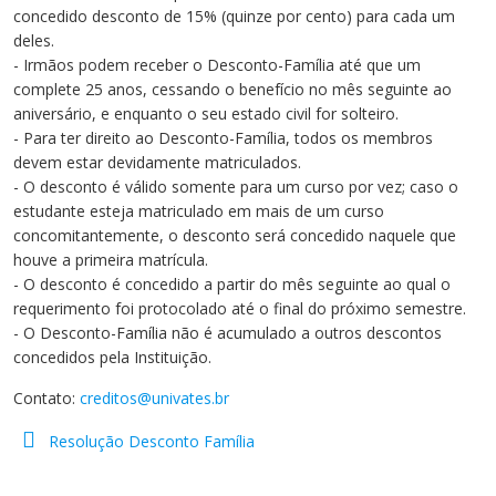
Cursos de Idiomas
Diplomados
Univates & Você - Comunidade
Escolas
concedido desconto de 15% (quinze por cento) para cada um
deles.
Residências Médicas
Trabalhe Conosco
Orquestra Gustavo Adolfo
- Irmãos podem receber o Desconto-Família até que um
Univates
complete 25 anos, cessando o benefício no mês seguinte ao
aniversário, e enquanto o seu estado civil for solteiro.
- Para ter direito ao Desconto-Família, todos os membros
devem estar devidamente matriculados.
- O desconto é válido somente para um curso por vez; caso o
estudante esteja matriculado em mais de um curso
concomitantemente, o desconto será concedido naquele que
houve a primeira matrícula.
- O desconto é concedido a partir do mês seguinte ao qual o
requerimento foi protocolado até o final do próximo semestre.
- O Desconto-Família não é acumulado a outros descontos
concedidos pela Instituição.
Contato:
creditos@univates.br
Resolução Desconto Família