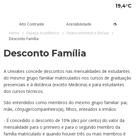
19,4°C
Alto Contraste
Acessibilidade
Home
Espaço Acadêmico
Financiamentos e Bolsas
Desconto Família
Desconto Família
tude aqui
rsos
Univates
squisa e Inovação
tensão
ltura e Lazer
rviços
voltar
voltar
voltar
voltar
voltar
voltar
voltar
Formas de ingresso
Graduação Presencial
Institucional
Pesquisa
Programas e Projetos de
Teatro Univates
Alunos
Extensão
A Univates concede descontos nas mensalidades de estudantes
Vestibular
Graduação a Distância - EAD
A Mantenedora
Tecnovates
Vocal Univates
Comunidade
do mesmo grupo familiar matriculados nos cursos de graduação
Cursos Abertos à Comunidade
presenciais e à distância (exceto Medicina) e para estudantes
Financiamentos e bolsas
Técnicos
Tour Virtual
Portal da Inovação
Biblioteca
Diplomados
dos cursos técnicos.
Assessoria Pedagógica Externa
Por que a Univates?
Mestrados e Doutorados
Avaliação Institucional
Incubadora Tecnológica da
Esporte e Saúde
Empresas
São entendidos como membros do mesmo grupo familiar: pai,
Univates - Inovates
mãe, cônjuge/companheiro(a), filhos, enteados e irmãos.
Visitas guiadas
Especializações/MBA
Localização
Eventos
Plataforma de Carreiras
- É concedido o desconto de 10% (dez por cento) do valor da
Blog Univates
Cursos Crie
Internacional
Atividades Culturais
+Ação
mensalidade para o primeiro e para o segundo membro da
família matriculado e quando houver três ou mais membros é