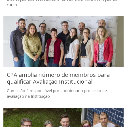
Cursos de Idiomas
Diplomados
Univates & Você - Comunidade
Escolas
curso
Residências Médicas
Trabalhe Conosco
Orquestra Gustavo Adolfo
Univates
ENADE: O que é? Quem deve fazer?
CPA amplia número de membros para
qualificar Avaliação Institucional
Comissão é responsável por coordenar o processo de
avaliação na Instituição
CPA amplia número de membros para qualificar Avaliação
Institucional