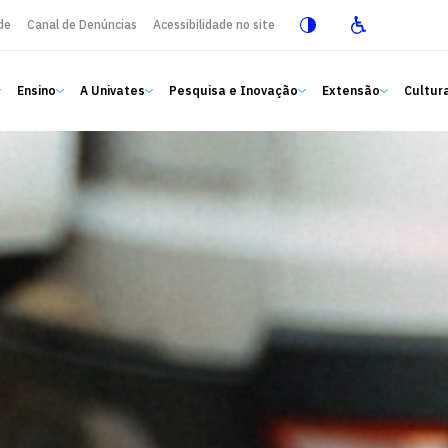
de
Canal de Denúncias
Acessibilidade no site
Ensino
A Univates
Pesquisa e Inovação
Extensão
Cultura