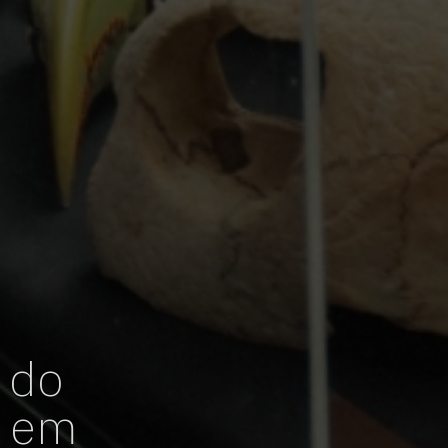
 do
s em