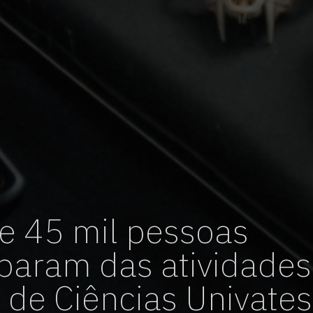
vagas para início de curso
vagas a partir do 2º ano de curso
e 45 mil pessoas
iparam das atividades
de Ciências Univate