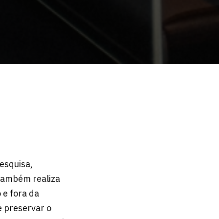
esquisa,
e também realiza
 e fora da
e preservar o