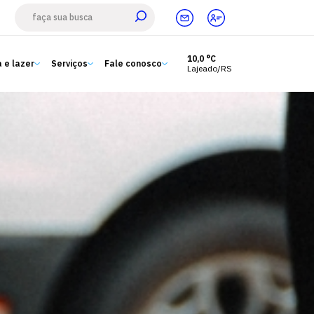
10,0 °C
 e lazer
Serviços
Fale conosco
Lajeado/RS
Estude aqui
Ensino
A Univates
Pesquisa e Inovação
Extensão
Cultura e lazer
Serviços