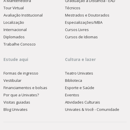
A Mantenedora
Graduação a Distância - EAD
Tour Virtual
Técnicos
Avaliação Institucional
Mestrados e Doutorados
Localização
Especializações/MBA
Internacional
Cursos Livres
Diplomados
Cursos de Idiomas
Trabalhe Conosco
Estude aqui
Cultura e lazer
Formas de ingresso
Teatro Univates
Vestibular
Biblioteca
Financiamentos e bolsas
Esporte e Saúde
Por que a Univates?
Eventos
Visitas guiadas
Atividades Culturais
Blog Univates
Univates & Você - Comunidade