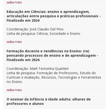
Cursos de Idiomas
Diplomados
Univates & Você - Comunidade
Escolas
saiba mais
Residências Médicas
Trabalhe Conosco
Orquestra Gustavo Adolfo Univates
Educação em Ciências: ensino e aprendizagem,
articulações entre pesquisa e práticas profissionais -
Finalizado em 2024
Coordenação: José Claudio Del Pino
Linha de pesquisa: Ciência, Sociedade e Ensino
saiba mais
Formação docente e tendências no Ensino: (re)
pensando processos de ensino e de aprendizagem -
Finalizado em 2024
Coordenação: Marli Teresinha Quartieri
Linha de pesquisa: Formação de Professores, Estudo do
Currículo e Avaliação, Recursos, Tecnologias e Ferramentas
no Ensino
saiba mais
O ensinar da infância à idade adulta: olhares de
professores e alunos