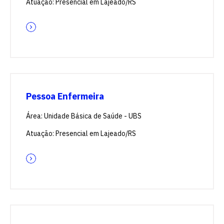
Atuação: Presencial em Lajeado/RS
Escolha a vaga que você
quer concorrer:
vagas para início de curso
Pessoa Enfermeira
vagas a partir do 2º ano de curso
Área: Unidade Básica de Saúde - UBS
Atuação: Presencial em Lajeado/RS