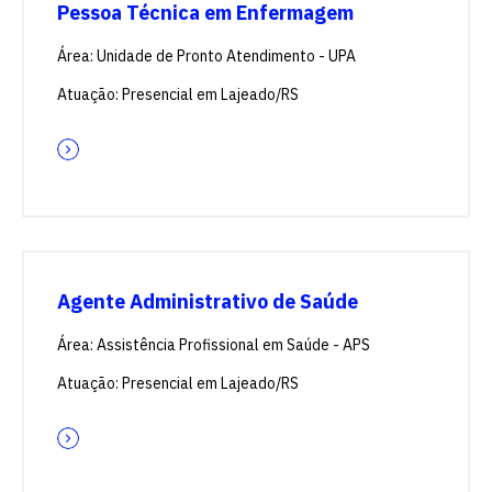
Pessoa Técnica em Enfermagem
quer concorrer:
Área: Unidade de Pronto Atendimento - UPA
Atuação: Presencial em Lajeado/RS
vagas para início de curso
vagas a partir do 2º ano de curso
Agente Administrativo de Saúde
Área: Assistência Profissional em Saúde - APS
Atuação: Presencial em Lajeado/RS