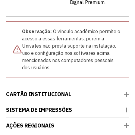
Digital Premium.
Observação:
O vínculo acadêmico permite o
acesso a essas ferramentas, porém a
Univates não presta suporte na instalação,
uso e configuração nos softwares acima
mencionados nos computadores pessoais
dos usuários.
CARTÃO INSTITUCIONAL
O Cartão Institucional é um cartão com
SISTEMA DE IMPRESSÕES
chip emitido pela Univates que serve de
chave de acesso a muitos serviços
Na Univates, o sistema de impressões
internos que oferecemos à comunidade
AÇÕES REGIONAIS
possibilita autonomia para os alunos
acadêmica.
imprimirem seus materiais. O