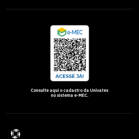
Univates um Ponto de Troca de Tráfego
regional denominado PTT-Lajeado, que
conta com vários provedores da região.
Para o Vale do Taquari, isso é muito
importante pois, quanto maior for um
PTT, mais dados os provedores
conseguem trocar, melhorando a
eficiência da rede, encurtando o caminho
da conexão entre os computadores e
otimizando o uso racional da banda de
acesso à internet.
Colocation
Colocation é o nome usualmente
utilizado para a hospedagem de
Consulte aqui o cadastro da Univates
servidores em data center, sendo a
no sistema e-MEC.
maneira mais segura e econômica de
dispor serviços de Tecnologia da
Informação - TI, sem se preocupar com
questões de infraestrutura,
disponibilidade, segurança e
monitoramento. Nessa solução o cliente
utiliza equipamento próprio já