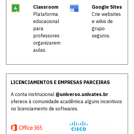
Classroom
Google Sites
Plataforma
Crie websites
educacional
e wikis de
para
grupo
professores
seguros.
organizarem
aulas.
LICENCIAMENTOS E EMPRESAS PARCEIRAS
A conta institucional
@universo.univates.br
Escolha a vaga que você
oferece à comunidade acadêmica alguns incentivos
quer concorrer:
no licenciamento de softwares.
vagas para início de curso