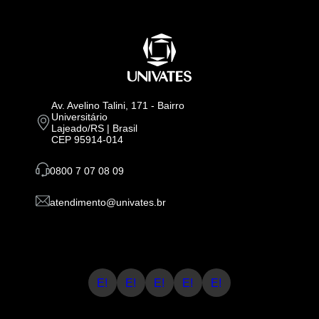
Av. Avelino Talini, 171 - Bairro
Universitário
Lajeado/RS | Brasil
CEP 95914-014
0800 7 07 08 09
atendimento@univates.br
E!
E!
E!
E!
E!