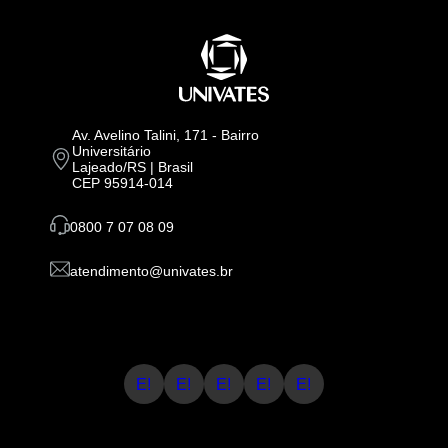
Av. Avelino Talini, 171 - Bairro
Universitário
Lajeado/RS | Brasil
CEP 95914-014
0800 7 07 08 09
atendimento@univates.br
E!
E!
E!
E!
E!