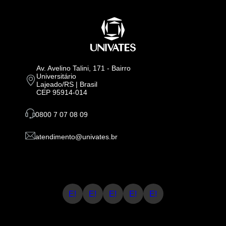
Av. Avelino Talini, 171 - Bairro
Universitário
Lajeado/RS | Brasil
CEP 95914-014
0800 7 07 08 09
atendimento@univates.br
E!
E!
E!
E!
E!