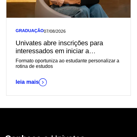
GRADUAÇÃO
07/08/2026
Univates abre inscrições para
interessados em iniciar a
graduação EaD em outubro
Formato oportuniza ao estudante personalizar a
rotina de estudos
leia mais