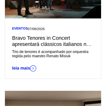
EVENTOS
07/08/2026
Bravo Tenores in Concert
apresentará clássicos italianos no
Teatro Univates
Trio de tenores é acompanhado por orquestra
regida pelo maestro Renato Misiuk
leia mais