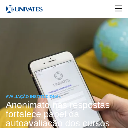
AVALIAÇÃO INSTITUCIONAL
Anonimato nas respostas
fortalece papel da
autoavaliação dos cursos