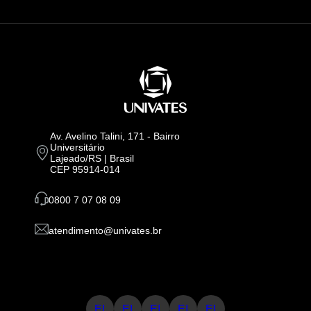
Av. Avelino Talini, 171 - Bairro
Universitário
Lajeado/RS | Brasil
CEP 95914-014
0800 7 07 08 09
atendimento@univates.br
E!
E!
E!
E!
E!