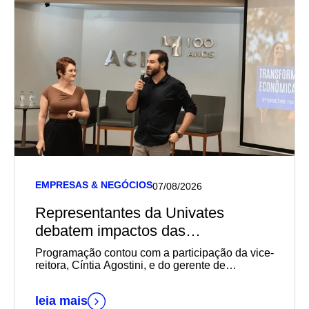
EMPRESAS & NEGÓCIOS
07/08/2026
Representantes da Univates
debatem impactos das
transformações sociais,
Programação contou com a participação da vice-
econômicas e geracionais na
reitora, Cíntia Agostini, e do gerente de
Marketing e Relacionamento com o Mercado da
empregabilidade durante reunião-
instituição, Daniel Wallerius
almoço da Acil
leia mais