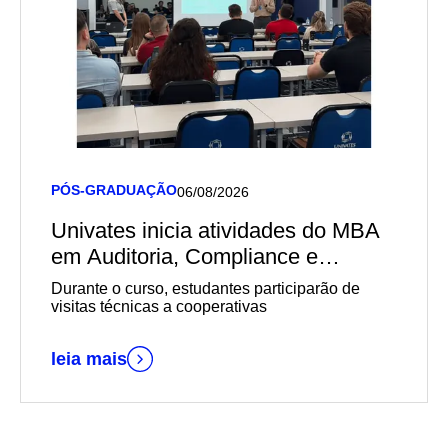
PÓS-GRADUAÇÃO
06/08/2026
Univates inicia atividades do MBA
em Auditoria, Compliance e
Governança em Cooperativas em
Durante o curso, estudantes participarão de
parceria com o Sescoop/RS
visitas técnicas a cooperativas
leia mais