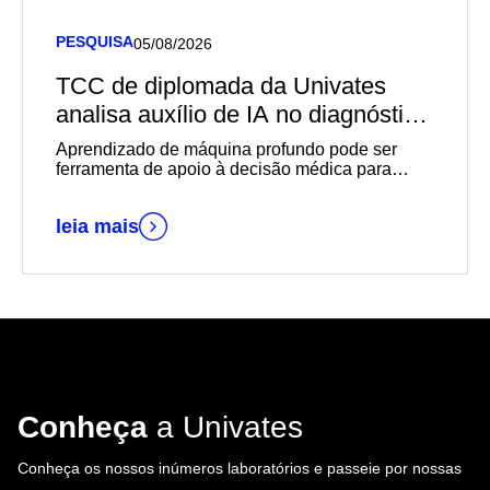
PESQUISA
05/08/2026
TCC de diplomada da Univates
analisa auxílio de IA no diagnóstico
de câncer de mama
Aprendizado de máquina profundo pode ser
ferramenta de apoio à decisão médica para
diagnósticos mais rápidos e precisos
leia mais
Conheça
a Univates
Conheça os nossos inúmeros laboratórios e passeie por nossas