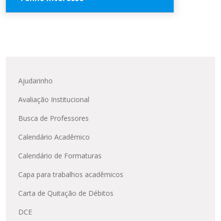
Cursos de Idiomas
Diplomados
Univates & Você - Comunidade
Escolas
Residências Médicas
Trabalhe Conosco
Orquestra Gustavo Adolfo
Caso não haja edital aberto no
Univates
momento, deixe seus dados aqui
que vamos te avisar assim que um
novo processo seletivo for
divulgado.
Ajudarinho
Avaliação Institucional
Nome *
Busca de Professores
Calendário Acadêmico
Email *
Calendário de Formaturas
Telefone *
Capa para trabalhos acadêmicos
Carta de Quitação de Débitos
DCE