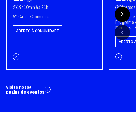
19h10min às 21h
Diversos
6° Café e Comunica
Bancas de 
Programa 
Médicas -
ABERTO À COMUNIDADE
ABERTO 
visite nossa
página de eventos