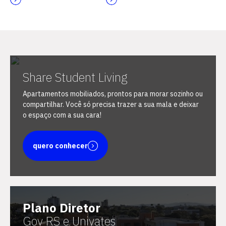
Escolha a vaga que você
Share Student Living
quer concorrer:
Apartamentos mobiliados, prontos para morar sozinho ou
compartilhar. Você só precisa trazer a sua mala e deixar
o espaço com a sua cara!
vagas para início de curso
quero conhecer
vagas a partir do 2º ano de curso
Plano Diretor
Gov RS e Univates