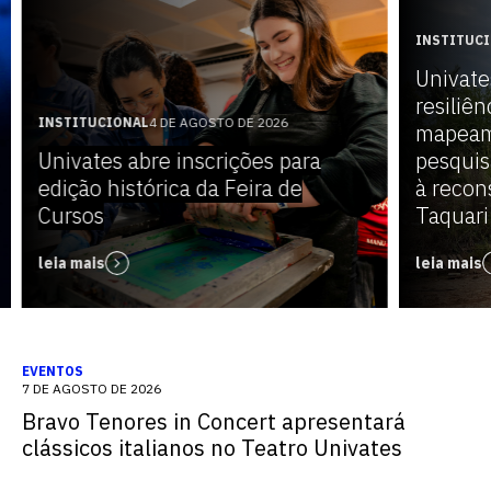
INSTITUC
Univate
resiliên
INSTITUCIONAL
4 DE AGOSTO DE 2026
mapeam
Univates abre inscrições para
pesquis
edição histórica da Feira de
à recon
Cursos
Taquari
leia mais
leia mais
EVENTOS
7 DE AGOSTO DE 2026
Bravo Tenores in Concert apresentará
clássicos italianos no Teatro Univates