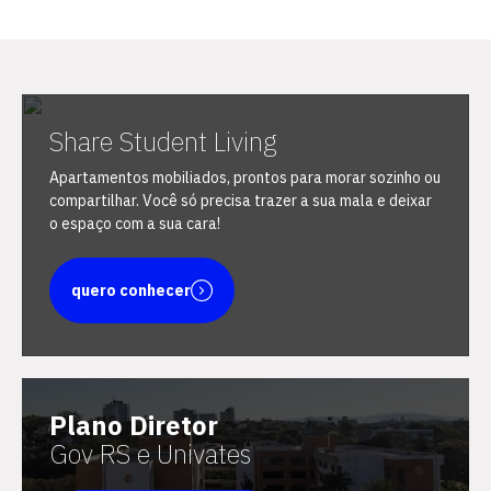
Share Student Living
Escolha a vaga que você
Apartamentos mobiliados, prontos para morar sozinho ou
quer concorrer:
compartilhar. Você só precisa trazer a sua mala e deixar
o espaço com a sua cara!
vagas para início de curso
quero conhecer
vagas a partir do 2º ano de curso
Plano Diretor
Gov RS e Univates