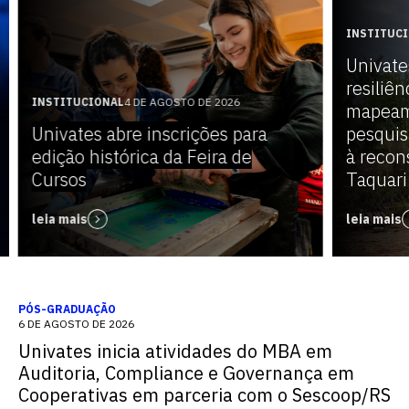
INSTITUC
Univate
resiliên
INSTITUCIONAL
4 DE AGOSTO DE 2026
mapeam
Univates abre inscrições para
pesquis
edição histórica da Feira de
à recon
Cursos
Taquari
leia mais
leia mais
PÓS-GRADUAÇÃO
6 DE AGOSTO DE 2026
Univates inicia atividades do MBA em
Auditoria, Compliance e Governança em
Cooperativas em parceria com o Sescoop/RS