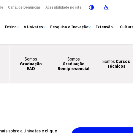
de
Canal de Denúncias
Acessibilidade no site
Ensino
A Univates
Pesquisa e Inovação
Extensão
Cultura
Somos
Somos
Somos
Cursos
Graduação
Graduação
Técnicos
EAD
Semipresencial
mais sobre a Univates e clique