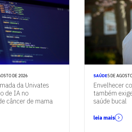
GOSTO DE 2026
SAÚDE
5 DE AGOSTO
omada da Univates
Envelhecer co
io de IA no
também exige
 de câncer de mama
saúde bucal
leia mais