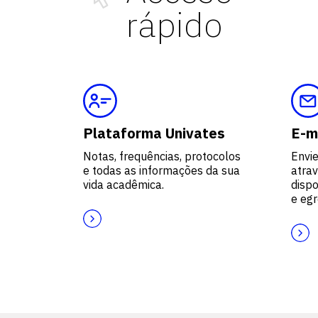
rápido
Plataforma Univates
E-m
Notas, frequências, protocolos
Envi
e todas as informações da sua
atrav
vida acadêmica.
dispo
e egr