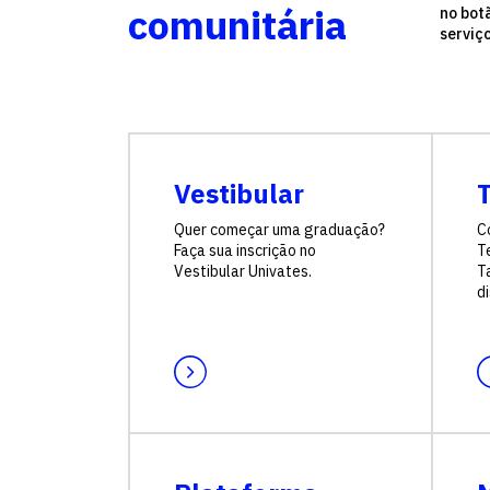
comunitária
no bot
serviç
Vestibular
Quer começar uma graduação?
C
Faça sua inscrição no
T
Vestibular Univates.
Ta
di