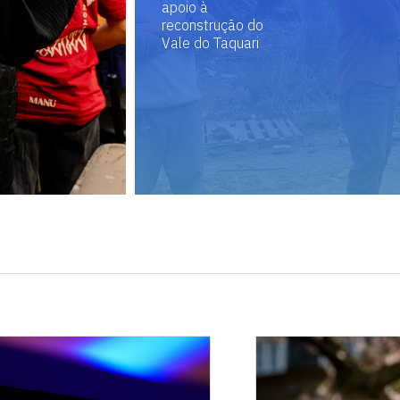
apoio à
reconstrução do
Vale do Taquari