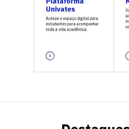
Plataforma
M
Univates
V
a
Acesse o espaço digital para
ma
estudantes para acompanhar
on
toda a vida acadêmica.