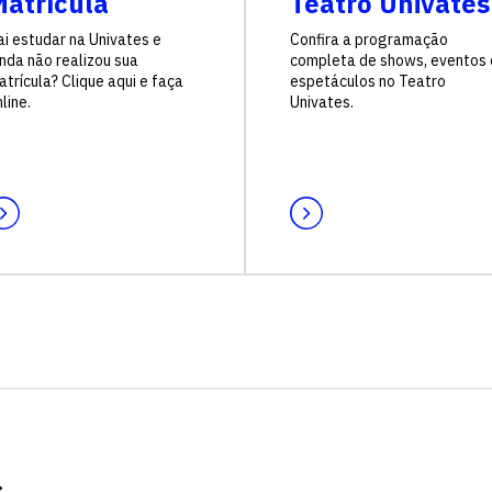
atrícula
Teatro Univates
ai estudar na Univates e
Confira a programação
inda não realizou sua
completa de shows, eventos 
trícula? Clique aqui e faça
espetáculos no Teatro
line.
Univates.