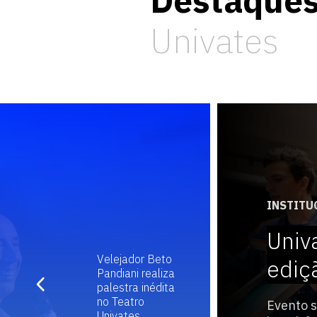
Destaque
Univates
INSTITU
Univ
Velejador Beto
ediç
Pandiani realiza
palestra inédita
no Teatro
Evento s
Univates