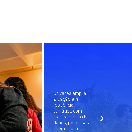
Univates amplia
atuação em
resiliência
climática com
mapeamento de
danos, pesquisas
internacionais e