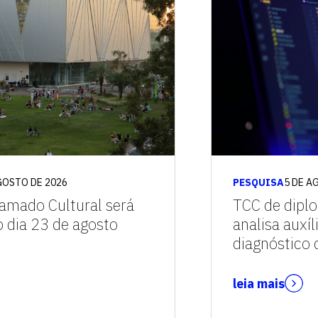
vagas para início de curso
vagas a partir do 2º ano de curso
GOSTO DE 2026
PESQUISA
5 DE A
amado Cultural será
TCC de dipl
o dia 23 de agosto
analisa auxíl
diagnóstico
leia mais