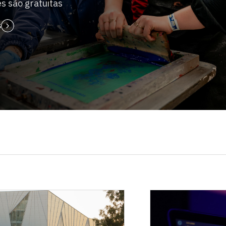
es são gratuitas
s
Escolha a vaga que você
quer concorrer: