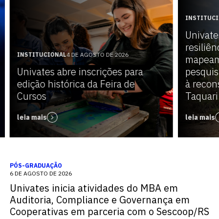
INSTITUC
Univate
resiliên
INSTITUCIONAL
4 DE AGOSTO DE 2026
mapeam
Univates abre inscrições para
pesquis
edição histórica da Feira de
à recon
Cursos
Taquari
leia mais
leia mais
PÓS-GRADUAÇÃO
6 DE AGOSTO DE 2026
Univates inicia atividades do MBA em
Auditoria, Compliance e Governança em
Cooperativas em parceria com o Sescoop/RS