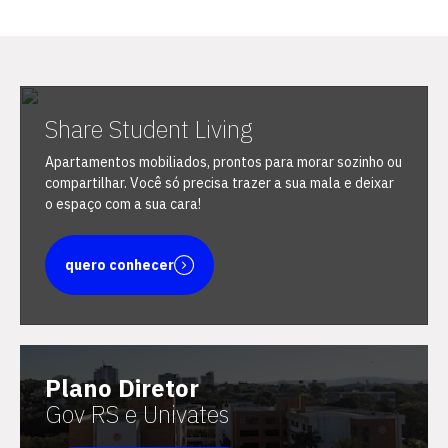
Share Student Living
Escolha a vaga que você
Apartamentos mobiliados, prontos para morar sozinho ou
quer concorrer:
compartilhar. Você só precisa trazer a sua mala e deixar
o espaço com a sua cara!
vagas para início de curso
quero conhecer
vagas a partir do 2º ano de curso
Plano Diretor
Gov RS e Univates