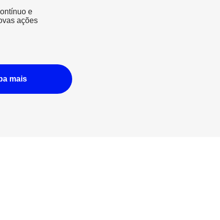
ontínuo e
ovas ações
ba mais