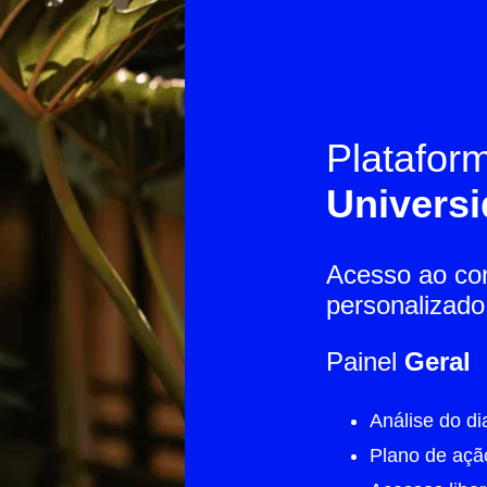
Platafor
Universi
Acesso ao c
personalizado
Painel
Geral
Análise do di
Plano de açã