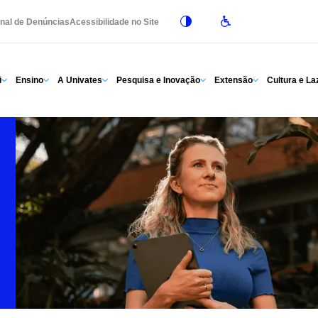
nal de Denúncias
Acessibilidade no Site
i
Ensino
A Univates
Pesquisa e Inovação
Extensão
Cultura e La