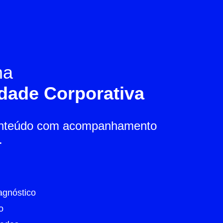
ma
dade Corporativa
onteúdo com acompanhamento
.
agnóstico
o