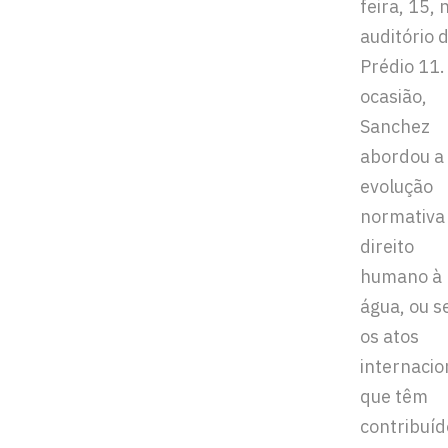
feira, 15, 
auditório 
Prédio 11.
ocasião,
Sanchez
abordou a
evolução
normativa
direito
humano à
água, ou se
os atos
internacio
que têm
contribuíd