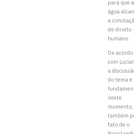
para que a
água alca
a conotaç
de direito
humano.
De acordo
com Lucia
a discussã
do tema é
fundamen
neste
momento,
também p
fato de o
Brasil sedi