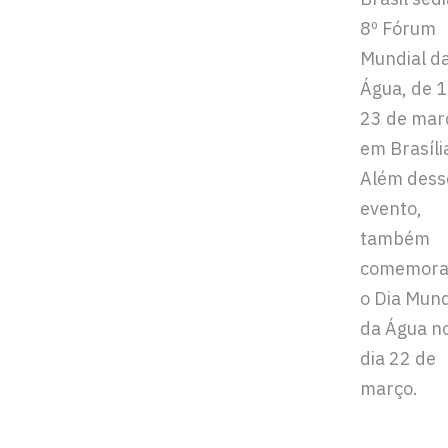
8º Fórum
Mundial d
Água, de 1
23 de mar
em Brasíli
Além dess
evento,
também
comemora
o Dia Mund
da Água n
dia 22 de
março.