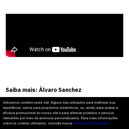
Saiba mais: Álvaro Sanchez
Utilizamos
cookies
neste
site
. Alguns são utilizados para melhorar sua
Sanchez é
experiência, outros para propósitos estatísticos, ou, ainda, para avaliar a
president
eficácia promocional do nosso
site
e para oferecer produtos e serviços
relevantes por meio de anúncios personalizados. Para mais informações
Fundação
sobre os cookies utilizados, consulte nossa
Política de Privacidade
.