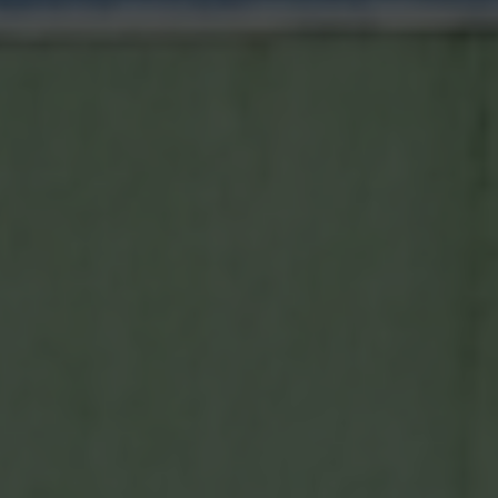
Escolha a vaga que você
quer concorrer:
vagas para início de curso