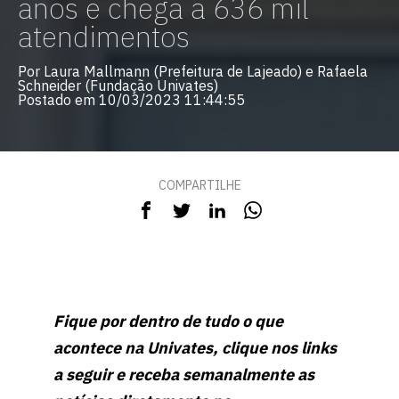
anos e chega a 636 mil
atendimentos
Por Laura Mallmann (Prefeitura de Lajeado) e Rafaela
Schneider (Fundação Univates)
Postado em 10/03/2023 11:44:55
COMPARTILHE
Fique por dentro de tudo o que
acontece na Univates, clique nos links
a seguir e receba semanalmente as