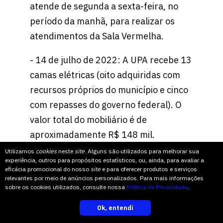
atende de segunda a sexta-feira, no
período da manhã, para realizar os
atendimentos da Sala Vermelha.
- 14 de julho de 2022: A UPA recebe 13
camas elétricas (oito adquiridas com
recursos próprios do município e cinco
com repasses do governo federal). O
valor total do mobiliário é de
aproximadamente R$ 148 mil.
Utilizamos
cookies
neste
site
. Alguns são utilizados para melhorar sua
experiência, outros para propósitos estatísticos, ou, ainda, para avaliar a
eficácia promocional do nosso
site
e para oferecer produtos e serviços
QUEM FAZ A UPA ACONTECER
relevantes por meio de anúncios personalizados. Para mais informações
sobre os cookies utilizados, consulte nossa
Política de Privacidade
.
Alex Vaz
Ok, entendi
inscreva-se
Borba -
Ini