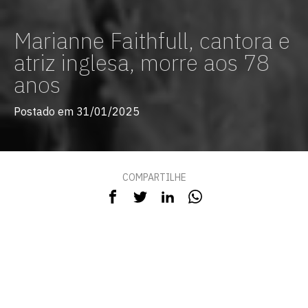
Marianne Faithfull, cantora e
atriz inglesa, morre aos 78
anos
Postado em 31/01/2025
COMPARTILHE