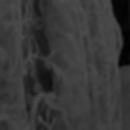
quer concorrer:
vagas para início de curso
vagas a partir do 2º ano de curso