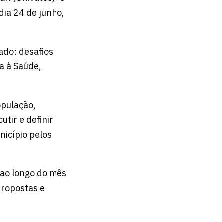
 dia 24 de junho,
ado: desafios
ia à Saúde,
opulação,
utir e definir
nicípio pelos
 ao longo do mês
propostas e