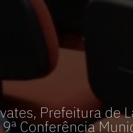
vagas para início de curso
vagas a partir do 2º ano de curso
vates, Prefeitura de 
a 9ª Conferência Muni