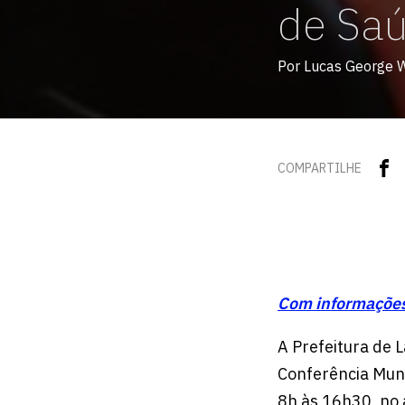
de Saú
Por Lucas George 
COMPARTILHE
Com informações
A Prefeitura de L
Conferência Muni
8h às 16h30, no 