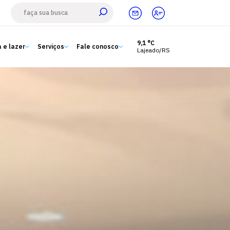
9,1 °C
 e lazer
Serviços
Fale conosco
Lajeado/RS
Estude aqui
Ensino
A Univates
Pesquisa e Inovação
Extensão
Cultura e lazer
Serviços