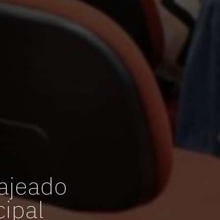
Lajeado
cipal