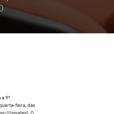
o
 a 9ª
quarta-feira, das
ari (Univates). O