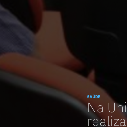
SAÚDE
Na Uni
realiz