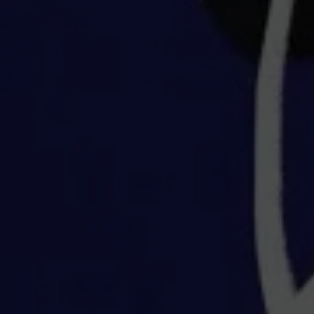
quer concorrer:
vagas para início de curso
vagas a partir do 2º ano de curso