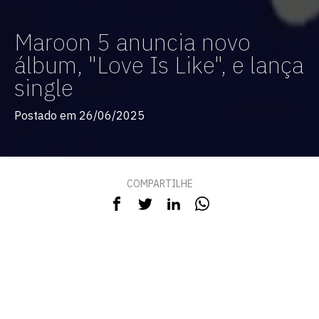
Maroon 5 anuncia novo
álbum, "Love Is Like", e lança
single
Postado em 26/06/2025
COMPARTILHE