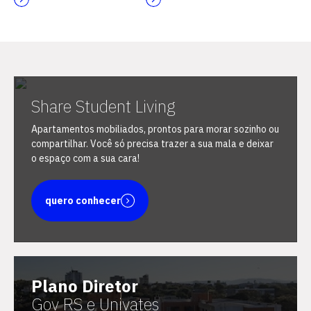
Escolha a vaga que você
Share Student Living
quer concorrer:
Apartamentos mobiliados, prontos para morar sozinho ou
compartilhar. Você só precisa trazer a sua mala e deixar
o espaço com a sua cara!
vagas para início de curso
quero conhecer
vagas a partir do 2º ano de curso
Plano Diretor
Gov RS e Univates