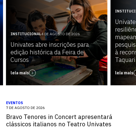
INSTITUC
Univate
resiliên
INSTITUCIONAL
4 DE AGOSTO DE 2026
mapeam
Univates abre inscrições para
pesquis
edição histórica da Feira de
à recon
Cursos
Taquari
leia mais
leia mais
EVENTOS
7 DE AGOSTO DE 2026
Bravo Tenores in Concert apresentará
clássicos italianos no Teatro Univates