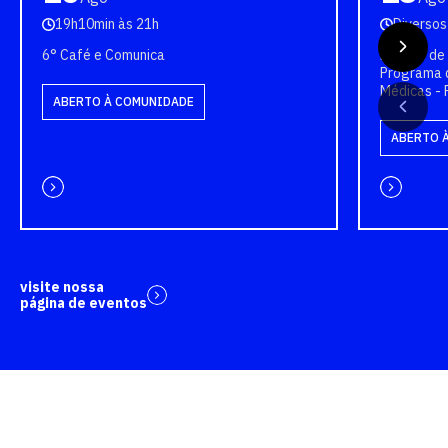
19h10min às 21h
Diversos
6° Café e Comunica
Bancas de 
Programa 
Médicas -
ABERTO À COMUNIDADE
ABERTO 
visite nossa
página de eventos