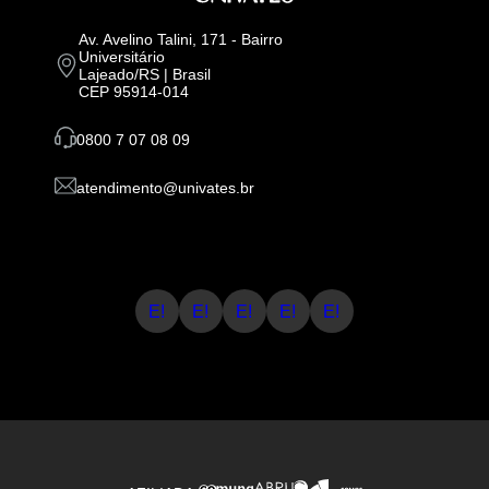
Av. Avelino Talini, 171 - Bairro
Universitário
Lajeado/RS | Brasil
CEP 95914-014
0800 7 07 08 09
atendimento@univates.br
E!
E!
E!
E!
E!