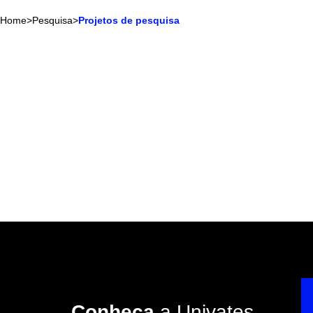
Home
>
Pesquisa
>
Projetos de pesquisa
Conheça
a Univates