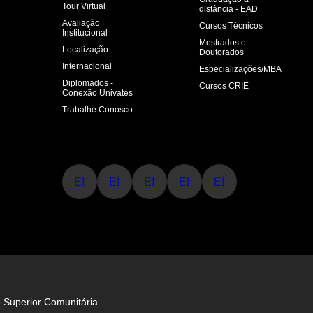
Tour Virtual
distância - EAD
Avaliação
Cursos Técnicos
Institucional
Mestrados e
Localização
Doutorados
Internacional
Especializações/MBA
Diplomados -
Cursos CRIE
Conexão Univates
Trabalhe Conosco
E!
E!
E!
E!
E!
o Superior Comunitária