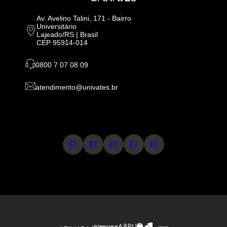
Av. Avelino Talini, 171 - Bairro
Universitário
Lajeado/RS | Brasil
CEP 95914-014
0800 7 07 08 09
atendimento@univates.br
E!
E!
E!
E!
E!