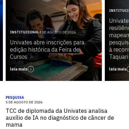
INSTITUC
Univate
resiliên
INSTITUCIONAL
4 DE AGOSTO DE 2026
mapeam
Univates abre inscrições para
pesquis
edição histórica da Feira de
à recon
Cursos
Taquari
leia mais
leia mais
PESQUISA
5 DE AGOSTO DE 2026
TCC de diplomada da Univates analisa
auxílio de IA no diagnóstico de câncer de
mama