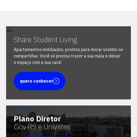
Share Student Living
Escolha a vaga que você
Apartamentos mobiliados, prontos para morar sozinho ou
quer concorrer:
compartilhar. Você só precisa trazer a sua mala e deixar
o espaço com a sua cara!
vagas para início de curso
quero conhecer
vagas a partir do 2º ano de curso
Plano Diretor
Gov RS e Univates