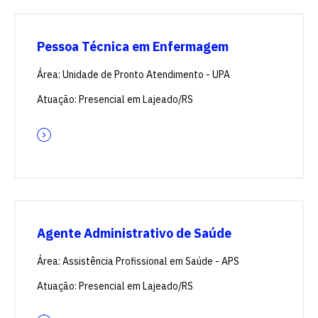
Pessoa Técnica em Enfermagem
Área: Unidade de Pronto Atendimento - UPA
Atuação: Presencial em Lajeado/RS
Escolha a vaga que você
quer concorrer:
Agente Administrativo de Saúde
vagas para início de curso
Área: Assistência Profissional em Saúde - APS
Atuação: Presencial em Lajeado/RS
vagas a partir do 2º ano de curso