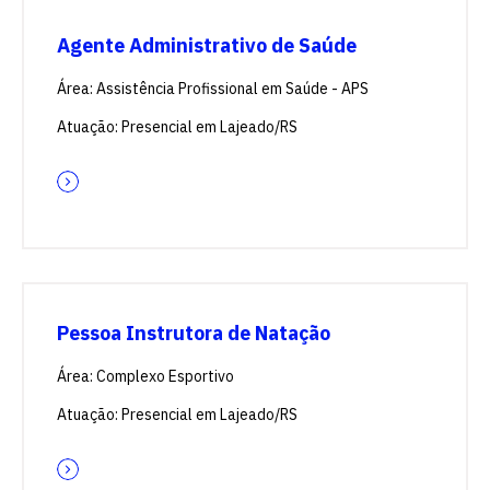
Escolha a vaga que você
Agente Administrativo de Saúde
quer concorrer:
Área: Assistência Profissional em Saúde - APS
Atuação: Presencial em Lajeado/RS
vagas para início de curso
vagas a partir do 2º ano de curso
Pessoa Instrutora de Natação
Área: Complexo Esportivo
Atuação: Presencial em Lajeado/RS