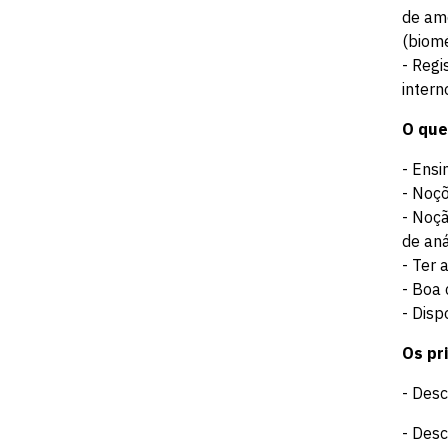
de amo
(biomé
- Regi
intern
O que
- Ensi
- Noçõ
- Noçã
de aná
- Ter 
- Boa 
- Disp
Os pr
- Des
- Des