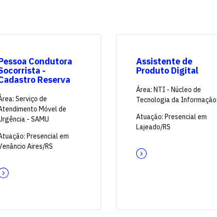
vagas para início de curso
vagas a partir do 2º ano de curso
Pessoa Condutora
Assistente de
Socorrista -
Produto Digital
Cadastro Reserva
Área: NTI - Núcleo de
Área: Serviço de
Tecnologia da Informação
Atendimento Móvel de
Atuação: Presencial em
Urgência - SAMU
Lajeado/RS
Atuação: Presencial em
Venâncio Aires/RS