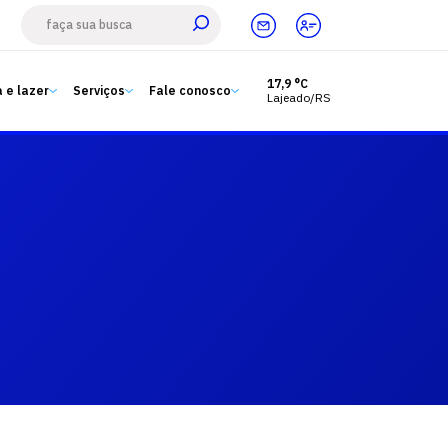
17,9 °C
 e lazer
Serviços
Fale conosco
Lajeado/RS
Estude aqui
Ensino
A Univates
Pesquisa e Inovação
Extensão
Cultura e lazer
Serviços