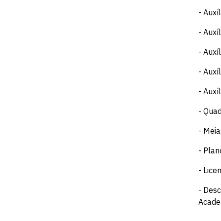
- Auxí
- Auxí
- Auxí
- Auxí
- Auxí
- Quad
- Meia
- Plan
- Lice
- Desc
Academ