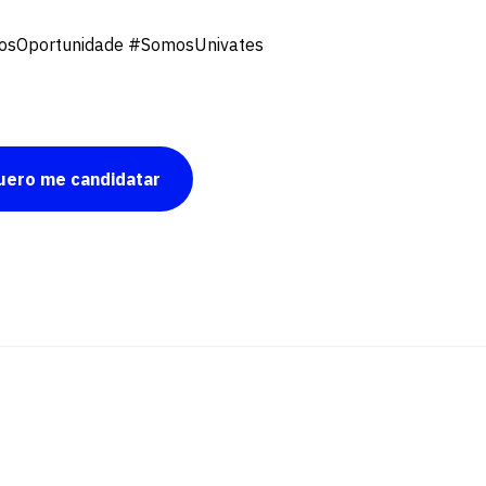
sOportunidade #SomosUnivates
uero me candidatar
Escolha a vaga que você
quer concorrer: