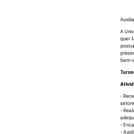
Auxili
A Univ
quer f
possui
presen
bem-vi
Turno
Ativi
- Rece
setore
- Real
adequ
- Enca
- Auxi