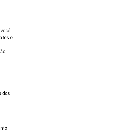
Fale conosco
 você
vates e
são
s dos
ento