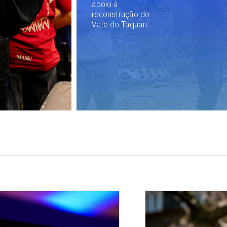
apoio à
reconstrução do
Vale do Taquari