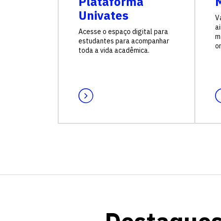
Plataforma
M
Univates
V
a
Acesse o espaço digital para
ma
estudantes para acompanhar
on
toda a vida acadêmica.