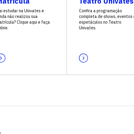
atrícula
Teatro Univates
ai estudar na Univates e
Confira a programação
inda não realizou sua
completa de shows, eventos 
trícula? Clique aqui e faça
espetáculos no Teatro
line.
Univates.