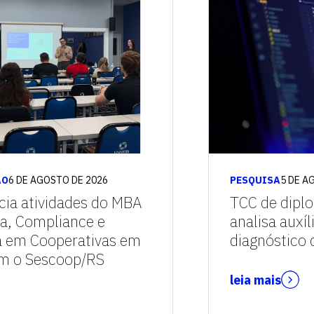
vagas para início de curso
vagas a partir do 2º ano de curso
ÃO
6 DE AGOSTO DE 2026
PESQUISA
5 DE A
icia atividades do MBA
TCC de dipl
a, Compliance e
analisa auxíl
 em Cooperativas em
diagnóstico
om o Sescoop/RS
leia mais