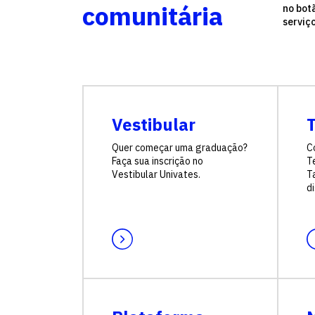
comunitária
no bot
serviç
Vestibular
Quer começar uma graduação?
C
Faça sua inscrição no
T
Vestibular Univates.
Ta
di