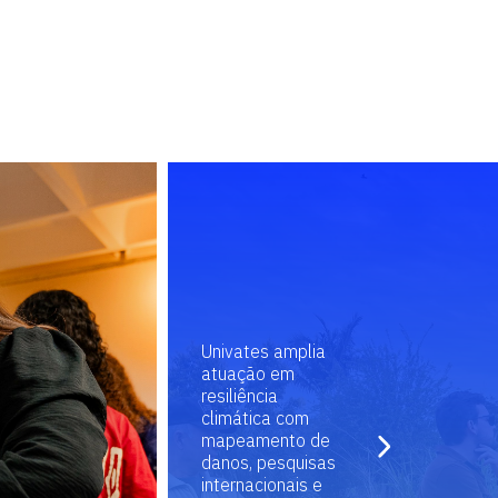
Univates amplia
atuação em
resiliência
climática com
mapeamento de
danos, pesquisas
internacionais e