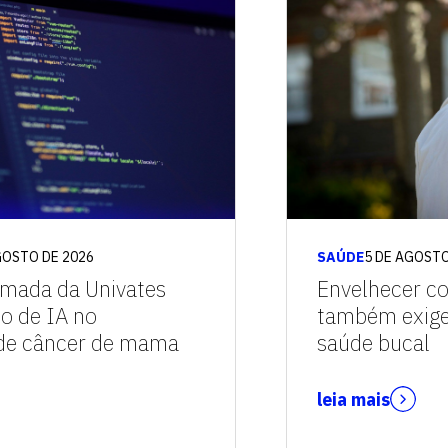
GOSTO DE 2026
SAÚDE
5 DE AGOSTO
omada da Univates
Envelhecer co
io de IA no
também exige
 de câncer de mama
saúde bucal
leia mais