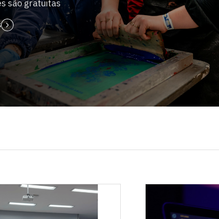
es são gratuitas
s
Escolha a vaga que você
quer concorrer: