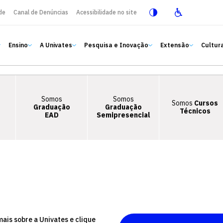
de
Canal de Denúncias
Acessibilidade no site
Ensino
A Univates
Pesquisa e Inovação
Extensão
Cultura
Somos
Somos
Somos
Cursos
Graduação
Graduação
Técnicos
EAD
Semipresencial
mais sobre a Univates e clique