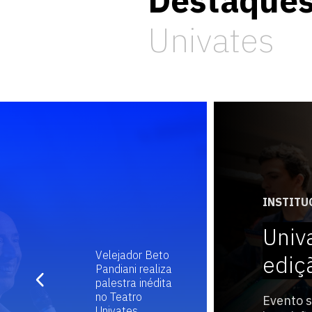
Destaque
Univates
INSTITU
Univ
Velejador Beto
ediç
Pandiani realiza
palestra inédita
no Teatro
Evento s
Univates