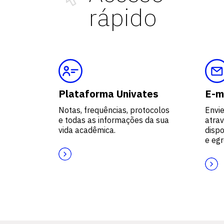
rápido
Plataforma Univates
E-m
Notas, frequências, protocolos
Envi
e todas as informações da sua
atrav
vida acadêmica.
dispo
e egr