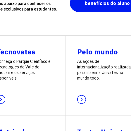
benefícios do aluno
ão abaixo para conhecer os
os exclusivos para estudantes.
Tecnovates
Pelo mundo
onheça o Parque Científico e
As ações de
ecnológico do Vale do
internacionalização realizad
quari e os serviços
para inserir a Univates no
sponíveis.
mundo todo.